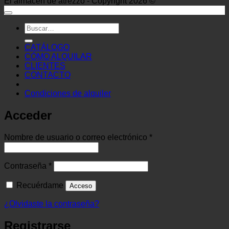
El almacén de atrezzo - Copyright 2026 ©
Buscar
por:
CATÁLOGO
CÓMO ALQUILAR
CLIENTES
CONTACTO
Condiciones de alquiler
Acceder
Obligatorio
Nombre de usuario o correo electrónico
*
Obligatorio
Contraseña
*
Recuérdame
Acceso
¿Olvidaste la contraseña?
Registrarse