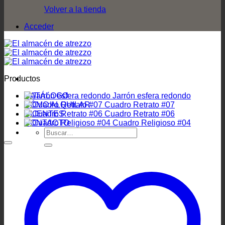
Volver a la tienda
Acceder
Productos
CATÁLOGO
Jarrón esfera redondo
CÓMO ALQUILAR
Cuadro Retrato #07
CLIENTES
Cuadro Retrato #06
CONTACTO
Cuadro Religioso #04
Buscar
por: