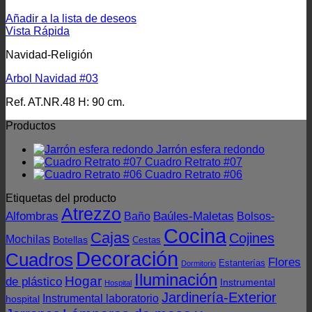
Añadir a la lista de deseos
Vista Rápida
Navidad-Religión
Arbol Navidad #03
Ref. AT.NR.48 H: 90 cm.
Productos
Jarrón esfera redondo
Cuadro Retrato #07
Cuadro Retrato #06
Etiquetas del producto
Atrezzo
Alfombras
Baúles-Maletas
Bolsos-
Baño
Cocina
Cajas
Cojines
Mochilas
Botellas
Cestas
Decoración
Cuadros
Flores
Estanterías
Dormitorio
Iluminación
Hogar
de plástico
Instrumental
Hospital
Jardinería-Exterior
Instrumental laboratorio
hospital